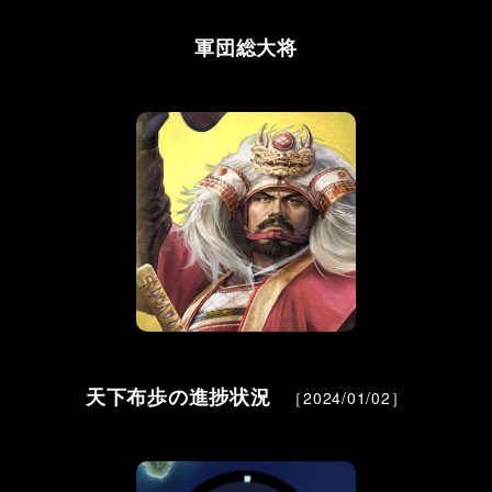
軍団総大将
天下布歩の進捗状況
［2024/01/02］