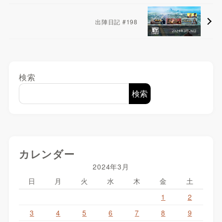
出陣日記 #198
検索
検索
カレンダー
2024年3月
日
月
火
水
木
金
土
1
2
3
4
5
6
7
8
9