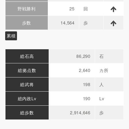
野戦勝利
25
回
歩数
14,564
歩
累積
総石高
86,290
石
総拠点数
2,640
カ所
総武将
198
人
総内政Lv
190
Lv
総歩数
2,914,646
歩