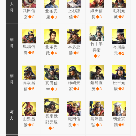
大
将
武田信
上杉謙
織田信
毛利元
北条氏
玄
◆2
信
◆2
長
◆3
就
◆2
康
◆3
副
竹中半
将
馬場信
北条氏
本多忠
今川義
兵衛
春
◆5
政
◆4
勝
◆3
元
◆2
◆2
副
将
高坂昌
柿崎景
鍋島直
松平元
真田信
信
◆5
家
◆4
茂
◆3
康
◆3
幸
◆3
与
長宗我
力
山県昌
織田信
島津義
朝倉宗
部元親
景
◆2
長
◆１
弘
◆3
滴
◆5
◆4