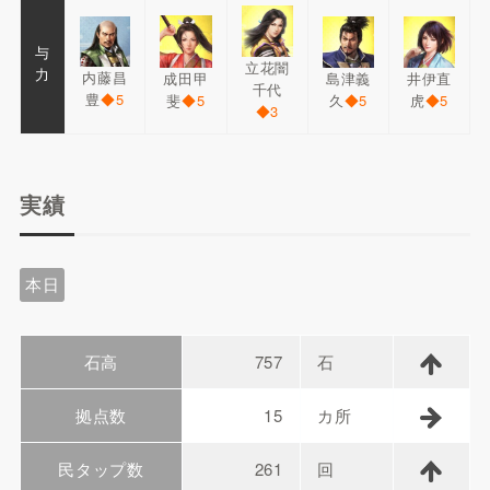
与
立花闇
力
内藤昌
成田甲
島津義
井伊直
千代
豊
◆5
斐
◆5
久
◆5
虎
◆5
◆3
実績
本日
石高
757
石
拠点数
15
カ所
民タップ数
261
回