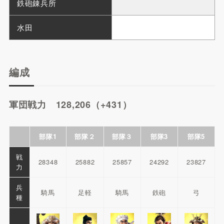
鉄砲錬兵所
水田
編成
軍団戦力 128,206（+431）
部隊1
部隊２
部隊３
部隊3
部隊5
戦
28348
25882
25857
24292
23827
力
兵
騎馬
足軽
騎馬
鉄砲
弓
種