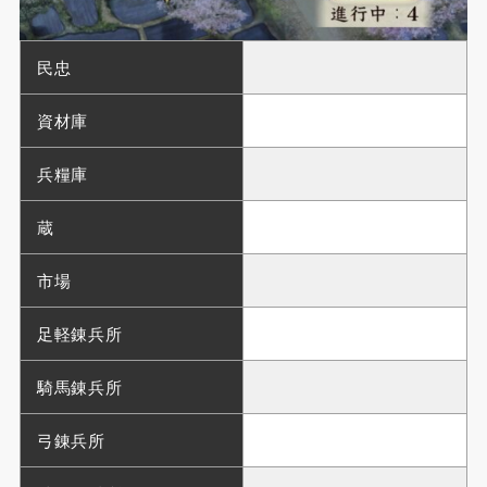
民忠
資材庫
兵糧庫
蔵
市場
足軽錬兵所
騎馬錬兵所
弓錬兵所