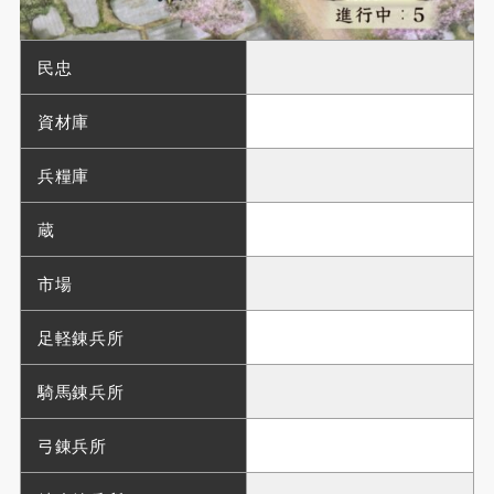
民忠
資材庫
兵糧庫
蔵
市場
足軽錬兵所
騎馬錬兵所
弓錬兵所