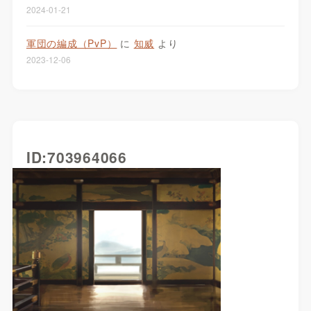
2024-01-21
軍団の編成（PvP）
に
知威
より
2023-12-06
ID:703964066