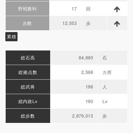
野戦勝利
17
回
歩数
12,553
歩
累積
総石高
84,690
石
総拠点数
2,598
カ所
総武将
198
人
総内政Lv
190
Lv
総歩数
2,876,013
歩