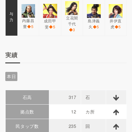
与
立花闇
力
内藤昌
成田甲
島津義
井伊直
千代
豊
◆5
斐
◆5
久
◆5
虎
◆5
◆3
実績
本日
石高
317
石
拠点数
12
カ所
民タップ数
235
回