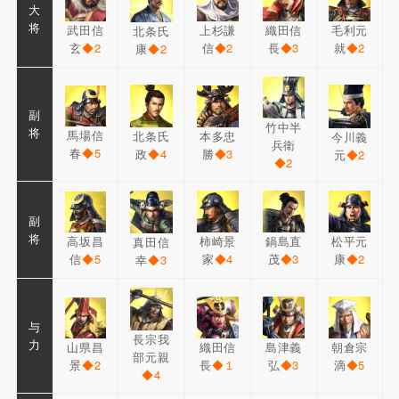
大
将
武田信
上杉謙
織田信
毛利元
北条氏
玄
◆2
信
◆2
長
◆3
就
◆2
康
◆2
副
竹中半
将
馬場信
北条氏
本多忠
今川義
兵衛
春
◆5
政
◆4
勝
◆3
元
◆2
◆2
副
将
高坂昌
柿崎景
鍋島直
松平元
真田信
信
◆5
家
◆4
茂
◆3
康
◆2
幸
◆3
与
長宗我
力
山県昌
織田信
島津義
朝倉宗
部元親
景
◆2
長
◆１
弘
◆3
滴
◆5
◆4