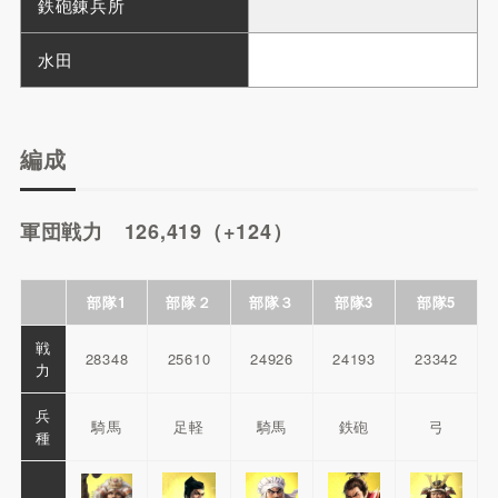
鉄砲錬兵所
水田
編成
軍団戦力 126,419（+124）
部隊1
部隊２
部隊３
部隊3
部隊5
戦
28348
25610
24926
24193
23342
力
兵
騎馬
足軽
騎馬
鉄砲
弓
種