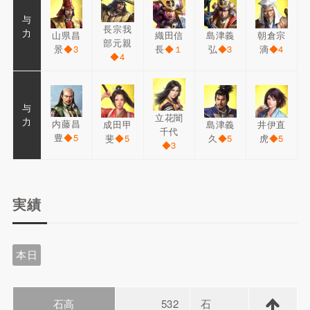
与
長宗我
力
山県昌
織田信
島津義
朝倉宗
部元親
景
◆3
長
◆１
弘
◆3
滴
◆4
◆4
与
立花闇
力
内藤昌
成田甲
島津義
井伊直
千代
豊
◆5
斐
◆5
久
◆5
虎
◆5
◆3
実績
本日
石高
532
石