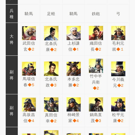
兵
騎馬
足軽
騎馬
鉄砲
弓
種
大
将
武田信
上杉謙
織田信
毛利元
北条氏
玄
◆2
信
◆1
長
◆2
就
◆１
康
◆2
副
竹中半
将
馬場信
北条氏
本多忠
今川義
兵衛
春
◆5
政
◆3
勝
◆2
元
◆2
◆2
副
将
高坂昌
柿崎景
鍋島直
松平元
真田信
信
◆4
家
◆4
茂
◆3
康
◆2
幸
◆2