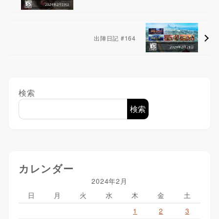
出陣日記 #164
検索
検索
カレンダー
2024年2月
日
月
火
水
木
金
土
1
2
3