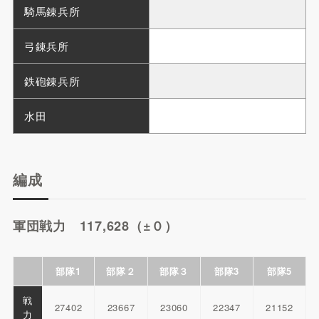
騎馬錬兵所
弓錬兵所
鉄砲錬兵所
水田
編成
軍団戦力 117,628（±０）
部隊1
部隊２
部隊３
部隊3
部隊5
戦
27402
23667
23060
22347
21152
力