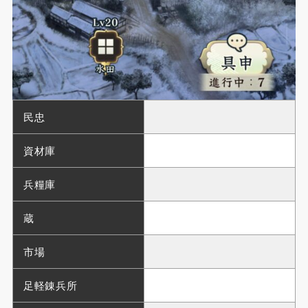
民忠
資材庫
兵糧庫
蔵
市場
足軽錬兵所