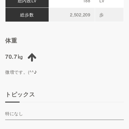
総内政Lv
188
Lv
総歩数
2,502,209
歩
体重
70.7㎏
微増です。(^^♪
トピックス
特になし