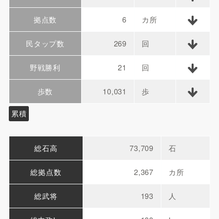
拠点数
6
カ所
民タップ数
269
回
野戦勝利
21
回
歩数
10,031
歩
累積
総石高
73,709
石
総拠点数
2,367
カ所
総武将
193
人