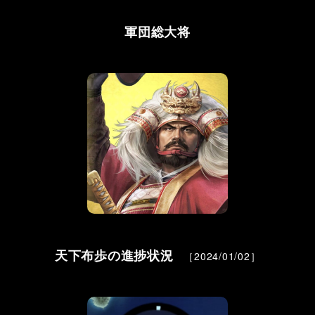
軍団総大将
天下布歩の進捗状況
［2024/01/02］